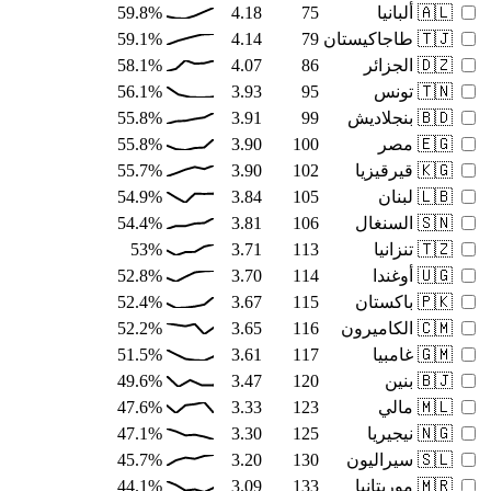
🇦🇱
ألبانيا
75
4.18
59.8%
🇹🇯
طاجاكيستان
79
4.14
59.1%
🇩🇿
الجزائر
86
4.07
58.1%
🇹🇳
تونس
95
3.93
56.1%
🇧🇩
بنجلاديش
99
3.91
55.8%
🇪🇬
مصر
100
3.90
55.8%
🇰🇬
قيرقيزيا
102
3.90
55.7%
🇱🇧
لبنان
105
3.84
54.9%
🇸🇳
السنغال
106
3.81
54.4%
🇹🇿
تنزانيا
113
3.71
53%
🇺🇬
أوغندا
114
3.70
52.8%
🇵🇰
باكستان
115
3.67
52.4%
🇨🇲
الكاميرون
116
3.65
52.2%
🇬🇲
غامبيا
117
3.61
51.5%
🇧🇯
بنين
120
3.47
49.6%
🇲🇱
مالي
123
3.33
47.6%
🇳🇬
نيجيريا
125
3.30
47.1%
🇸🇱
سيراليون
130
3.20
45.7%
🇲🇷
موريتانيا
133
3.09
44.1%