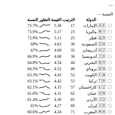
—
النسبة
—
الدولة
الترتيب
القيمة
التطور
النسبة
🇦🇪
الإمارات
17
5.30
75.7%
🇲🇾
ماليزيا
23
5.17
73.9%
🇶🇦
قطر
25
5.11
72.9%
🇸🇦
السعودية
30
4.83
69%
🇦🇿
أذربيجان
35
4.69
67%
🇮🇩
أندونيسيا
36
4.68
66.9%
🇧🇭
البحرين
44
4.54
64.8%
🇧🇳
بروناي
46
4.52
64.5%
🇰🇼
الكويت
52
4.43
63.3%
🇹🇷
تركيا
53
4.42
63.1%
🇰🇿
كازاخستان
57
4.35
62.1%
🇴🇲
عمان
62
4.31
61.6%
🇯🇴
الأردن
65
4.30
61.4%
🇮🇷
إيران
69
4.27
61%
🇲🇦
المغرب
71
4.24
60.6%