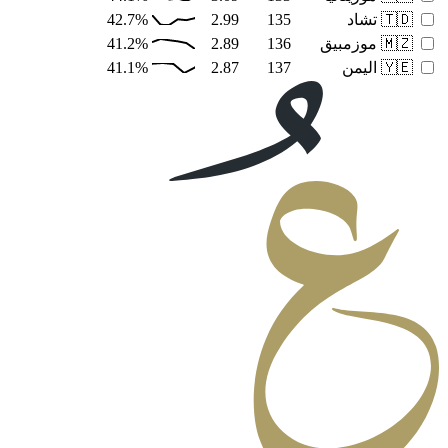
🇹🇩
تشاد
135
2.99
42.7%
🇲🇿
موزمبيق
136
2.89
41.2%
🇾🇪
اليمن
137
2.87
41.1%