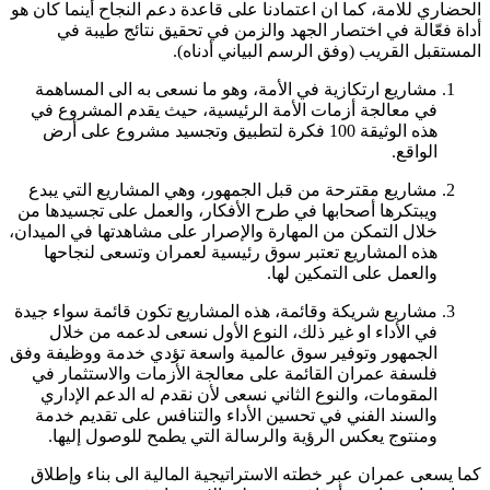
الحضاري للامة، كما ان اعتمادنا على قاعدة دعم النجاح أينما كان هو
أداة فعّالة في اختصار الجهد والزمن في تحقيق نتائج طيبة في
المستقبل القريب (وفق الرسم البياني أدناه).
مشاريع ارتكازية في الأمة، وهو ما نسعى به الى المساهمة
في معالجة أزمات الأمة الرئيسية، حيث يقدم المشروع في
هذه الوثيقة 100 فكرة لتطبيق وتجسيد مشروع على أرض
الواقع.
مشاريع مقترحة من قبل الجمهور، وهي المشاريع التي يبدع
ويبتكرها أصحابها في طرح الأفكار، والعمل على تجسيدها من
خلال التمكن من المهارة والإصرار على مشاهدتها في الميدان،
هذه المشاريع تعتبر سوق رئيسية لعمران وتسعى لنجاحها
والعمل على التمكين لها.
مشاريع شريكة وقائمة، هذه المشاريع تكون قائمة سواء جيدة
في الأداء او غير ذلك، النوع الأول نسعى لدعمه من خلال
الجمهور وتوفير سوق عالمية واسعة تؤدي خدمة ووظيفة وفق
فلسفة عمران القائمة على معالجة الأزمات والاستثمار في
المقومات، والنوع الثاني نسعى لأن نقدم له الدعم الإداري
والسند الفني في تحسين الأداء والتنافس على تقديم خدمة
ومنتوج يعكس الرؤية والرسالة التي يطمح للوصول إليها.
كما يسعى عمران عبر خطته الاستراتيجية المالية الى بناء وإطلاق