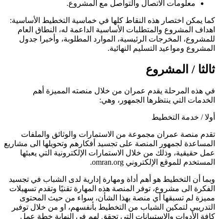
معلومات الاتصال والتواصل مع المشروع.
كما يمكن اختصار هذه النقاط كلها في خماسية التخطيط الأساسية:
اهداف المشروع والمتطلبات الأساسية الداعمة له، النطاق العام
للمشروع، المخرجات الرئيسية، الموارد المطلوبة، وأخيرا جدول
المشروع ومواعيد التسليم النهائية.
ثالثا / المشروع
في هذه المرحلة يقدم عمران من خلال منصته المميزة أهم
الخدمات التي ينتظرها الجمهور، وهي:
أولا / خدمة التخطيط
تقدم منصة عمران مجموعة من الاستمارات والوثائق والملفات
المساعدة لجمهور المنصة على تجسيد أفكارهم وتحويلها الى مشاريع
عمل حقيقية، وذلك من خلال الاستمارات الإلكترونية التي يعبئها
المستخدم للموقع الإلكتروني omran.org.
وبما أن التخطيط هو أهم أداة ومهارة إدارية لدى الشباب في تجسيد
الفكرة الى مشروع، توفر المنصة هذه المهارة تقنيًا وتقدم تسهيلات
مميزة لم تسبقها أي منصة بهذا الشأن، سواء من حيث المحتوى
التدريبي لتمكين الشباب من التخطيط بأنفسهم، او من خلال توفير
كافة الأدوات والاستبيانات التي تحقق لهم في النهاية خطة عمل