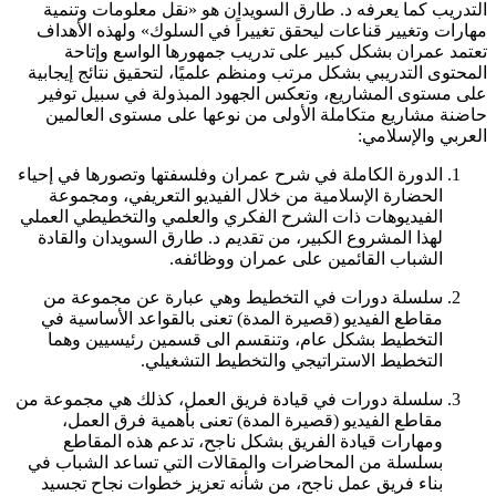
التدريب كما يعرفه د. طارق السويدان هو «نقل معلومات وتنمية
مهارات وتغيير قناعات ليحقق تغييراً في السلوك» ولهذه الأهداف
تعتمد عمران بشكل كبير على تدريب جمهورها الواسع وإتاحة
المحتوى التدريبي بشكل مرتب ومنظم علميًا، لتحقيق نتائج إيجابية
على مستوى المشاريع، وتعكس الجهود المبذولة في سبيل توفير
حاضنة مشاريع متكاملة الأولى من نوعها على مستوى العالمين
العربي والإسلامي:
الدورة الكاملة في شرح عمران وفلسفتها وتصورها في إحياء
الحضارة الإسلامية من خلال الفيديو التعريفي، ومجموعة
الفيديوهات ذات الشرح الفكري والعلمي والتخطيطي العملي
لهذا المشروع الكبير، من تقديم د. طارق السويدان والقادة
الشباب القائمين على عمران ووظائفه.
سلسلة دورات في التخطيط وهي عبارة عن مجموعة من
مقاطع الفيديو (قصيرة المدة) تعنى بالقواعد الأساسية في
التخطيط بشكل عام، وتنقسم الى قسمين رئيسيين وهما
التخطيط الاستراتيجي والتخطيط التشغيلي.
سلسلة دورات في قيادة فريق العمل، كذلك هي مجموعة من
مقاطع الفيديو (قصيرة المدة) تعنى بأهمية فرق العمل،
ومهارات قيادة الفريق بشكل ناجح، تدعم هذه المقاطع
بسلسلة من المحاضرات والمقالات التي تساعد الشباب في
بناء فريق عمل ناجح، من شأنه تعزيز خطوات نجاح تجسيد