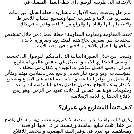
بالإضافة الى طريقة الوصول أي خطة العمل المتمثلة في:
المراحل وتوقيت وضع الأدوار والمشاريع / خطة العمل: عبر مئات
المشاريع في الأمة والتدريب عليها وتشجيع الشباب للانخراط
والانضمام إليها وقياداتها والرفع من كفاءته وقدراته في ذلك.
تحديد المقاومة ومقاومة المقاومة / خطة العمل: من خلال تشخيص
التحديات التي تعترض نجاح هذه المشاريع، وضرورة الاعداد
لمواجهتها بالعمل والانجاز والاجتهاد في نهضة الأمة.
ونسعى من خلال الصورة البيانية التي أمامكم، للوصول الى تجسيد
التوصيف الحضاري للأمة والمتمثل في تنافس عالمي لمشاريع
عمران، وقبلها العمل بمؤشرات الجودة والاتقان في مختلف
المؤسسات، ومع وجود تيار شبابي واسع يقدر بالملايين مهتم ومتأثر
بها، يجعل من توفير الحاضنة والبيئة المساعدة على الابداع وتشجيع
الابتكار ودعم النجاح، تحصيل حاصل يحقق لنا مؤسسات رائدة
وحكومات قوية بعد عقدين إلى ثلاث عقود من الزمن، وهو زمن
الإقلاع الحضاري للأمة الإسلامية.
كيف تنشأ المشاريع في عمران؟
يكون ذلك مباشرة عبر المنصة الإلكترونية «عمران»، وبشكل واضح
من خلال ثلاث منابع أساسية ورئيسية، نراعي فيها الواقعية
ومساهمتنا مع غيرنا في توفير البيئة النهضوية والتحضير للإقلاع