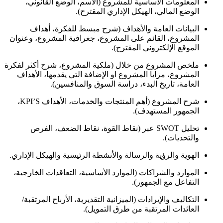
المعلومات الأساسية للمشروع (الاسم، الوضع القانوني،
الوضع المالي، الهيكل الإداري المقترح).
البيانات العامة والأهداف (شرح مبسط للفكرة، أهداف
المشروع، القائم على المشروع، جغرافية المشروع، وعنوان
الموقع الإلكتروني المقترح).
ملخص المشروع من خلال (ملكية المشروع، شرح أكثر لفكرة
المشروع، مزايا المشروع او الإضافة التي يقدمها، الأهداف
العامة، تاريخ البدء، دراسة السوق والمنافسين).
شرح المشروع (أهم المنتجات والخدمات، الأهداف KPI’S،
الجمهور المستهدف).
تحليل SWOT عبر (نقاط القوة، نقاط الضعف، الفرص
والتحديات).
الهوية والرؤية والرسالة والأنشطة الرئيسية والهيكل الإداري.
الموارد والشراكات (الموارد الأساسية، التعاقدات الخارجية،
التفاعل مع الجمهور).
التكاليف والإيرادات (الميزانية التقديرية، الأرباح المرتقبة/
العائدات المرتقبة من طرق التمويل).