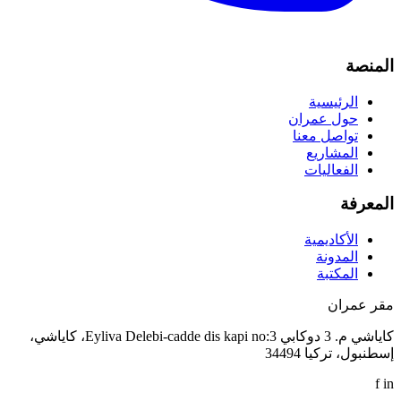
المنصة
الرئيسية
حول عمران
تواصل معنا
المشاريع
الفعاليات
المعرفة
الأكاديمية
المدونة
المكتبة
مقر عمران
كاياشي م. 3 دوكابي Eyliva Delebi-cadde dis kapi no:3، كاياشي،
إسطنبول، تركيا 34494
f
in